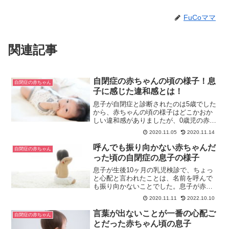
FuCoママ
関連記事
自閉症の赤ちゃんの頃の様子！息
自閉症の赤ちゃん
子に感じた違和感とは！
息子が自閉症と診断されたのは5歳でした
から、赤ちゃんの頃の様子はどこかおか
しい違和感がありましたが、0歳児の赤ち
ゃんだった息子が自閉症だなんて思った
2020.11.05
2020.11.14
こともなかったです。今回は息子が赤ち
ゃんの頃どんな子だったかなどについて
呼んでも振り向かない赤ちゃんだ
自閉症の赤ちゃん
書いています。
った頃の自閉症の息子の様子
息子が生後10ヶ月の乳児検診で、ちょっ
と心配と言われたことは、名前を呼んで
も振り向かないことでした。息子が赤ち
ゃんの頃に、一番はじめに現れた自閉症
2020.11.11
2022.10.10
特有の症状だったかもしれません。今回
は、そんな赤ちゃんの頃の息子の様子な
言葉が出ないことが一番の心配ご
自閉症の赤ちゃん
どについて書いています。
とだった赤ちゃん頃の息子