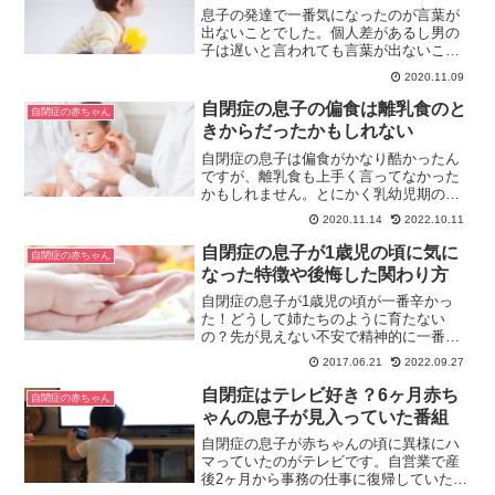
息子の発達で一番気になったのが言葉が
出ないことでした。個人差があるし男の
子は遅いと言われても言葉が出ないこと
が不安で仕方なかったです。言葉学習に
2020.11.09
は一番力を入れていましたが限界があり
ました。そんな息子が赤ちゃんの頃の言
自閉症の息子の偏食は離乳食のと
自閉症の赤ちゃん
葉について書いています。
きからだったかもしれない
自閉症の息子は偏食がかなり酷かったん
ですが、離乳食も上手く言ってなかった
かもしれません。とにかく乳幼児期の息
子の偏食の酷さには困り果てていまし
2020.11.14
2022.10.11
た。そんな息子も現在は何でも食べられ
るようになっています。今回はそんな息
自閉症の息子が1歳児の頃に気に
自閉症の赤ちゃん
子の偏食について書きます。
なった特徴や後悔した関わり方
自閉症の息子が1歳児の頃が一番辛かっ
た！どうして姉たちのように育たない
の？先が見えない不安で精神的に一番辛
かった時期だったけれど、乗り切るため
2017.06.21
2022.09.27
の試練だったのかもしれない。そんな時
期に支えになったことや後悔したことを
自閉症はテレビ好き？6ヶ月赤ち
自閉症の赤ちゃん
お話しします。
ゃんの息子が見入っていた番組
自閉症の息子が赤ちゃんの頃に異様にハ
マっていたのがテレビです。自営業で産
後2ヶ月から事務の仕事に復帰していたの