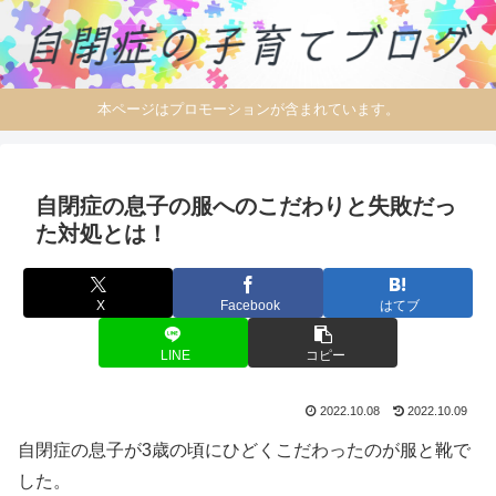
本ページはプロモーションが含まれています。
自閉症の息子の服へのこだわりと失敗だっ
た対処とは！
X
Facebook
はてブ
LINE
コピー
2022.10.08
2022.10.09
自閉症の息子が3歳の頃にひどくこだわったのが服と靴で
した。