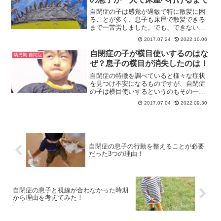
自閉症の子は感覚が過敏で特に散髪に困
ることが多く、息子も床屋で散髪できる
まで一苦労しました。でも、できないか
らと経験を積まなければ何時まで経って
2017.07.24
2022.10.06
もできるようになりません。今回は自閉
症の息子がで一人で床屋へ行けるまでの
自閉症の子が横目使いするのはな
幼児期 自閉症
様子をお話しします。
ぜ？息子の横目が消失したのは！
自閉症の特徴を調べていると様々な症状
を見つけ不安になるものですが、自閉症
の子は横目使いするというのもその一つ
ですよね。息子も幼少期に横目使いをし
2017.07.04
2022.09.30
ていました。親の欲目で見ても異様さが
あるほどひどかった息子の横目使いにつ
いてお話しします。
自閉症の息子の行動を整えることが必要
だった3つの理由！
自閉症の息子と視線が合わなかった時期
から理由を考えてみた！