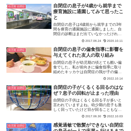
だのかその理由や、クレーン現象につい
自閉症の息子が4歳から就学まで
幼児期 自閉症
てお話しします。
療育施設に通園してみて思ったこ
と
自閉症の息子は4歳前から就学までの3年
間を療育の通園施設に通園しました。自
閉症の診断はまだ出ていなかったけれ
ど、発達障害があることは間違いなかっ
2017.06.24
2020.10.11
たので、専門機関で療育した方が良いと
判断しました。療育施設へ通園して思っ
自閉症の息子の偏食指導に影響を
幼児期 自閉症
たことなどお話しします。
与えてくれた友人の取り組み
自閉症の息子が幼児期の頃とても酷い偏
食でした。私が前向きに偏食指導に取り
組めたキッカケは自閉症の我が子の偏食
に向き合った友人親子の影響が大きかっ
2022.10.14
たと思います。今回は、そんな友人の取
り組みや息子の偏食指導について書いて
自閉症の子がくるくる回るのはな
幼児期 自閉症
います。
ぜ？息子の回転が止まった理由
自閉症の子供はくるくる回る子が多いと
言われていますよね。幼少期の息子も激
しく回っていたけど目が回ることもなく
不思議でした。でも、現在は彼が回るこ
2017.06.30
2022.10.03
とはないです。そんな息子が受けた感覚
統合訓練や回転が止まった理由を私なり
感覚過敏で散髪ができない自閉症
幼児期 自閉症
の考察でお話しします。
の息子が一人で床屋へ行けるまで