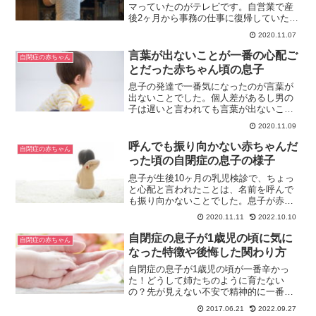
マっていたのがテレビです。自営業で産
後2ヶ月から事務の仕事に復帰していたの
で、息子がテレビを見ている時間は用事
2020.11.07
ができて助かった一面がありました。そ
こで今回は、息子とテレビについて書い
言葉が出ないことが一番の心配ご
自閉症の赤ちゃん
ています。
とだった赤ちゃん頃の息子
息子の発達で一番気になったのが言葉が
出ないことでした。個人差があるし男の
子は遅いと言われても言葉が出ないこと
が不安で仕方なかったです。言葉学習に
2020.11.09
は一番力を入れていましたが限界があり
ました。そんな息子が赤ちゃんの頃の言
呼んでも振り向かない赤ちゃんだ
自閉症の赤ちゃん
葉について書いています。
った頃の自閉症の息子の様子
息子が生後10ヶ月の乳児検診で、ちょっ
と心配と言われたことは、名前を呼んで
も振り向かないことでした。息子が赤ち
ゃんの頃に、一番はじめに現れた自閉症
2020.11.11
2022.10.10
特有の症状だったかもしれません。今回
は、そんな赤ちゃんの頃の息子の様子な
自閉症の息子が1歳児の頃に気に
自閉症の赤ちゃん
どについて書いています。
なった特徴や後悔した関わり方
自閉症の息子が1歳児の頃が一番辛かっ
た！どうして姉たちのように育たない
の？先が見えない不安で精神的に一番辛
かった時期だったけれど、乗り切るため
2017.06.21
2022.09.27
の試練だったのかもしれない。そんな時