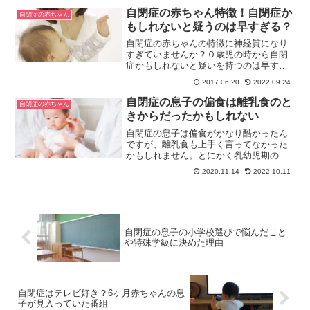
期に支えになったことや後悔したことを
自閉症の赤ちゃん特徴！自閉症か
自閉症の赤ちゃん
お話しします。
もしれないと疑うのは早すぎる？
自閉症の赤ちゃんの特徴に神経質になり
すぎていませんか？０歳児の時から自閉
症かもしれないと疑いを持つのは早すぎ
ると思います。確かに、何か変と思うこ
2017.06.20
2022.09.24
ともありましたけどまだ分からない頃。
そんな自閉症の息子の赤ちゃん時代の様
自閉症の息子の偏食は離乳食のと
自閉症の赤ちゃん
子や関り方を紹介します。
きからだったかもしれない
自閉症の息子は偏食がかなり酷かったん
ですが、離乳食も上手く言ってなかった
かもしれません。とにかく乳幼児期の息
子の偏食の酷さには困り果てていまし
2020.11.14
2022.10.11
た。そんな息子も現在は何でも食べられ
るようになっています。今回はそんな息
子の偏食について書きます。
自閉症の息子の小学校選びで悩んだこと
や特殊学級に決めた理由
自閉症はテレビ好き？6ヶ月赤ちゃんの息
子が見入っていた番組