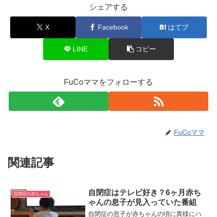
シェアする
X
Facebook
はてブ
LINE
コピー
FuCoママをフォローする
FuCoママ
関連記事
自閉症はテレビ好き？6ヶ月赤ち
自閉症の赤ちゃん
ゃんの息子が見入っていた番組
自閉症の息子が赤ちゃんの頃に異様にハ