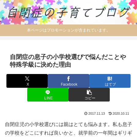
本ページはプロモーションが含まれています。
自閉症の息子の小学校選びで悩んだことや
特殊学級に決めた理由
X
Facebook
はてブ
LINE
コピー
2017.11.13
2020.10.11
自閉症児の小学校選びには親はとても悩みます。私も息子
の学校をどこにすれば良いかと、就学前の一年間はギリギ