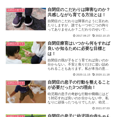
自閉症のこだわりは障害なのか？
自閉症の育て方
共感しながら育てる方法とは！
自閉症のこだわりは障害のように言われ
たりしますが、誰でも一つや二つの拘り
ってありませんか？こだわりのせいで扱
いにくいことが多いのは確かですが、育
2017.06.27
2022.10.15
て方にも原因があります。今回は、私の
失敗経験から辿り着いた共感しながら育
自閉症療育はいつから何をすれば
自閉症の育て方
てる方法をお話しします。
良いか知るために必要な目標と
は！
自閉症の我が子をどう育てれば良いのか
分からない。不安と焦りだけに追い詰め
られることもあります。私が本当の意味
で自閉症の息子と向き合えたのは、彼が
2020.11.15
2020.11.18
小学校1年生のときでした。そんな私がど
のようにして自閉症の息子の療育に取り
自閉症の息子の行動を整えること
自閉症の育て方
組んだのか書いています。
が必要だった3つの理由！
幼児期の息子の奇妙な行動や癇癪にはど
う対応すれば良いのか分からない中、私
なりに頑張ったつもりでしたが、幼児期
の取り組み方は大失敗！そこで今回は、
2021.07.03
どんな失敗だったのか、なぜ自閉症の息
子の行動を整えることが必要だったかな
自閉症の息子に幼児語や赤ちゃん
自閉症の育て方