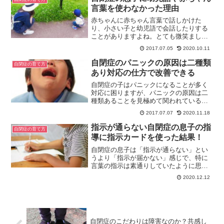
どについて書いています。
言葉を使わなかった理由
赤ちゃんに赤ちゃん言葉で話しかけた
り、小さい子と幼児語で会話したりする
ことがありますよね。とても微笑ましい
光景ですが、自閉症の息子には赤ちゃん
2017.07.05
2020.10.11
言葉や幼児語で話しかけないようにして
きました。なぜそうしたのか、その理由
自閉症のパニックの原因は二種類
自閉症の育て方
をお話しします。
あり対応の仕方で改善できる
自閉症の子はパニックになることが多く
対応に困りますが、パニックの原因は二
種類あることを見極めて関われているで
しょうか。実は、私も息子が幼少期には
2017.07.07
2020.11.18
間違った接し方をしていました。今回は
原因によって違うパニックの対応方法に
指示が通らない自閉症の息子の指
自閉症の育て方
ついてお話しします。
導に指示カードを使った結果！
自閉症の息子は「指示が通らない」とい
うより「指示が届かない」感じで、特に
言葉の指示は素通りしていたように思い
ます。指示されていることすら理解して
2020.12.12
いなかったかもしれません。そんな彼が
指示に従えるようになった取り組みにつ
いて書いていきます。
自閉症のこだわりは障害なのか？共感し